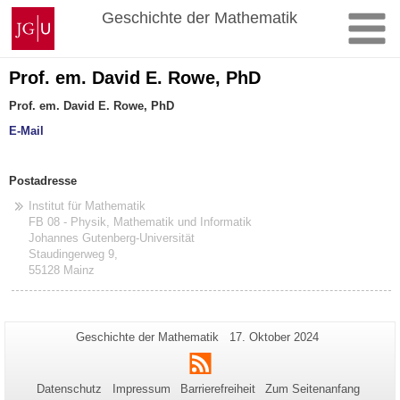
Zum
Johannes
Geschichte der Mathematik
Inhalt
Gutenberg-
springen
Universität
Mainz
Prof. em. David E. Rowe, PhD
Prof. em. David E. Rowe, PhD
E-Mail
Postadresse
Institut für Mathematik
FB 08 - Physik, Mathematik und Informatik
Johannes Gutenberg-Universität
Staudingerweg 9,
55128 Mainz
Zusätzliche
Seiten-
Letzte
Geschichte der Mathematik
17. Oktober 2024
Name:
Aktualisierung:
Informationen
RSS
zu
Datenschutz
Impressum
Barrierefreiheit
Zum Seitenanfang
dieser